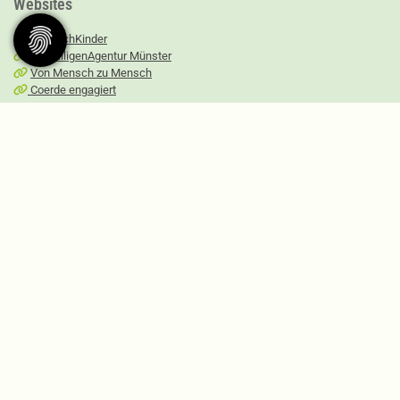
Websites
MitmachKinder
FreiwilligenAgentur Münster
Von Mensch zu Mensch
Coerde engagiert
Social Media
FreiwilligenAgentur
Mitmachpaten